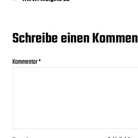
a
t
u
m
Schreibe einen Kommen
Kommentar
*